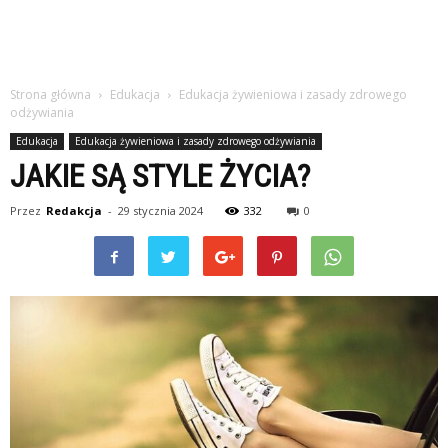
Strona główna
Edukacja
Edukacja żywieniowa i zasady zdrowego
odżywiania
Edukacja
Edukacja żywieniowa i zasady zdrowego odżywiania
JAKIE SĄ STYLE ŻYCIA?
Przez
Redakcja
-
29 stycznia 2024
332
0