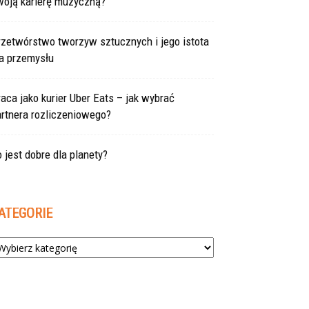
woją karierę muzyczną?
rzetwórstwo tworzyw sztucznych i jego istota
la przemysłu
aca jako kurier Uber Eats – jak wybrać
rtnera rozliczeniowego?
 jest dobre dla planety?
ATEGORIE
tegorie