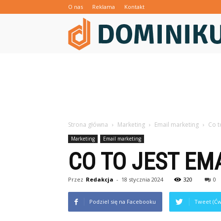
O nas
Reklama
Kontakt
Strona główna
Marketing
Email marketing
Co t
Marketing
Email marketing
CO TO JEST EM
Przez
Redakcja
-
18 stycznia 2024
320
0
Podziel się na Facebooku
Tweet (Ćw