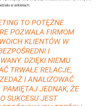
udziału w ankietach.
ETING TO POTĘŻNE
ÓRE POZWALA FIRMOM
SWOICH KLIENTÓW W
BEZPOŚREDNI I
WANY. DZIĘKI NIEMU
Ć TRWAŁE RELACJE,
ZEDAŻ I ANALIZOWAĆ
. PAMIĘTAJ JEDNAK, ŻE
O SUKCESU JEST