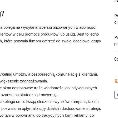
s
g?
P
d
óra polega na wysyłaniu spersonalizowanych wiadomości
ientów w celu promocji produktów lub usług. Jest to jedno
Pr
, które pozwala firmom dotrzeć do swojej docelowej grupy
pa
Co
keting umożliwia bezpośrednią komunikację z klientami,
K
 zwiększenie zaangażowania.
 można dostosować treść wiadomości do indywidualnych
Ka
za szanse na skuteczną konwersję.
rketingu umożliwiają śledzenie wyników kampanii, takich
o pozwala na optymalizację działań i dostosowanie strategii.
o tani w porównaniu do tradycyjnych form reklamy, co