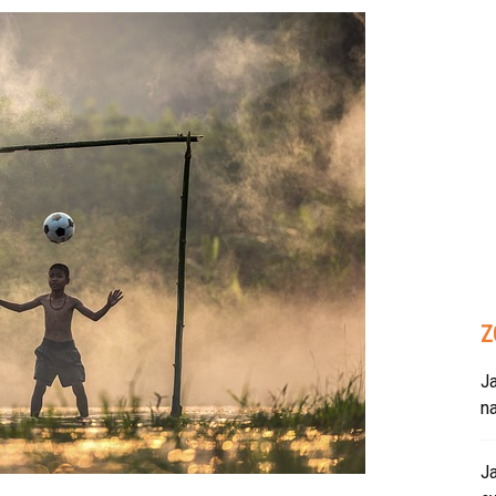
Z
Ja
n
Ja