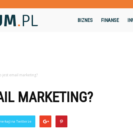
Dominikum.pl
BIZNES
FINANSE
IN
o jest email marketing?
AIL MARKETING?
ierkaj) na Twitterze