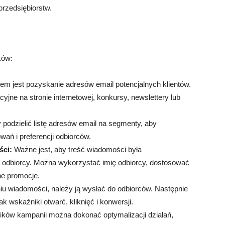
przedsiębiorstw.
ków:
m jest pozyskanie adresów email potencjalnych klientów.
yjne na stronie internetowej, konkursy, newslettery lub
 podzielić listę adresów email na segmenty, aby
ań i preferencji odbiorców.
ści:
Ważne jest, aby treść wiadomości była
 odbiorcy. Można wykorzystać imię odbiorcy, dostosować
lne promocje.
u wiadomości, należy ją wysłać do odbiorców. Następnie
k wskaźniki otwarć, kliknięć i konwersji.
ków kampanii można dokonać optymalizacji działań,