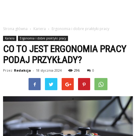
Strona główna
Kariera
Ergonomia i dobre praktyki pracy
Kariera
Ergonomia i dobre praktyki pracy
CO TO JEST ERGONOMIA PRACY
PODAJ PRZYKŁADY?
Przez
Redakcja
-
18 stycznia 2024
296
0