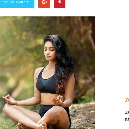
ierkaj) na Twitterze
Z
Ja
n