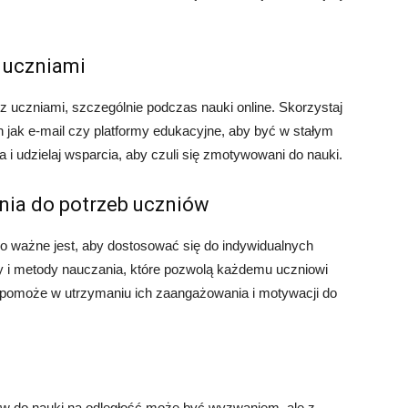
z uczniami
z uczniami, szczególnie podczas nauki online. Skorzystaj
 jak e-mail czy platformy edukacyjne, aby być w stałym
a i udzielaj wsparcia, aby czuli się zmotywowani do nauki.
ania do potrzeb uczniów
go ważne jest, aby dostosować się do indywidualnych
ły i metody nauczania, które pozwolą każdemu uczniowi
 pomoże w utrzymaniu ich zaangażowania i motywacji do
ów do nauki na odległość może być wyzwaniem, ale z