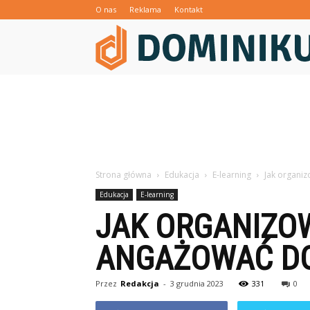
O nas
Reklama
Kontakt
Strona główna
Edukacja
E-learning
Jak organiz
Edukacja
E-learning
JAK ORGANIZOW
ANGAŻOWAĆ DO
Przez
Redakcja
-
3 grudnia 2023
331
0