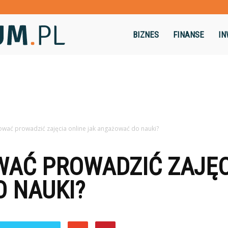
Dominikum.pl
BIZNES
FINANSE
IN
ować prowadzić zajęcia online jak angażować do nauki?
AĆ PROWADZIĆ ZAJĘC
 NAUKI?