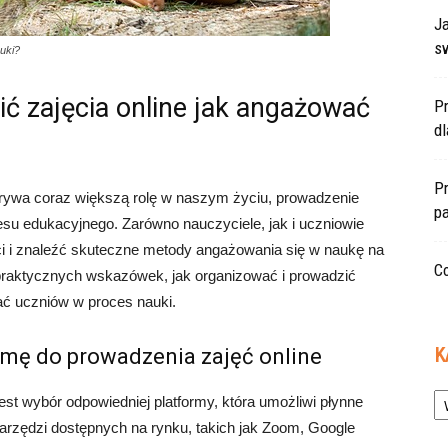
Ja
s
uki?
ć zajęcia online jak angażować
P
d
Pr
grywa coraz większą rolę w naszym życiu, prowadzenie
pa
cesu edukacyjnego. Zarówno nauczyciele, jak i uczniowie
i i znaleźć skuteczne metody angażowania się w naukę na
Co
 praktycznych wskazówek, jak organizować i prowadzić
wać uczniów w proces nauki.
K
rmę do prowadzenia zajęć online
Ka
est wybór odpowiedniej platformy, która umożliwi płynne
 narzędzi dostępnych na rynku, takich jak Zoom, Google