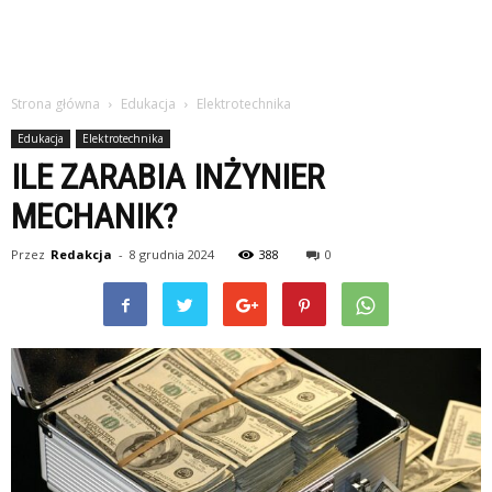
Strona główna
Edukacja
Elektrotechnika
Edukacja
Elektrotechnika
ILE ZARABIA INŻYNIER
MECHANIK?
Przez
Redakcja
-
8 grudnia 2024
388
0