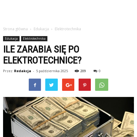
Strona główna
Edukacja
Elektrotechnika
Edukacja
Elektrotechnika
ILE ZARABIA SIĘ PO
ELEKTROTECHNICE?
Przez
Redakcja
-
5 października 2025
209
0