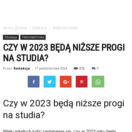
Strona główna
Edukacja
Elektrotechnika
Edukacja
Elektrotechnika
CZY W 2023 BĘDĄ NIŻSZE PROGI
NA STUDIA?
Przez
Redakcja
-
17 października 2024
213
0
Czy w 2023 będą niższe progi
na studia?
Wielu młodych ludzi zastanawia się, czy w 2023 roku będą