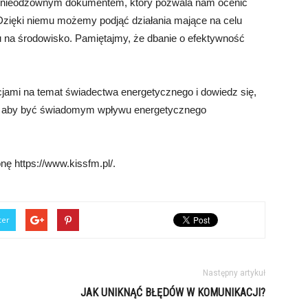
 nieodzownym dokumentem, który pozwala nam ocenić
zięki niemu możemy podjąć działania mające na celu
u na środowisko. Pamiętajmy, że dbanie o efektywność
cjami na temat świadectwa energetycznego i dowiedz się,
t, aby być świadomym wpływu energetycznego
onę https://www.kissfm.pl/.
ter
Następny artykuł
JAK UNIKNĄĆ BŁĘDÓW W KOMUNIKACJI?