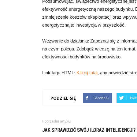
Podsumowując, świadectwo energetyczne jest
efektywność energetyczną naszego budynku. D
zmniejszenie kosztów eksploatacji oraz wpływ
energetyczną to inwestycja w przyszłość.
Wezwanie do działania: Zapoznaj się z informa
na czym polega. Zdobądź wiedzę na ten tema
efektywności budynków na środowisko.
Link tagu HTML:
Kliknij tutaj
, aby odwiedzić str
PODZIEL SIĘ
Facebook
Twit
Poprzedni artykuł
JAK SPRAWDZIĆ SWÓJ ILORAZ INTELIGENCJI?