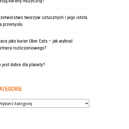
woją karierę muzyczną?
rzetwórstwo tworzyw sztucznych i jego istota
la przemysłu
aca jako kurier Uber Eats – jak wybrać
rtnera rozliczeniowego?
 jest dobre dla planety?
ATEGORIE
tegorie