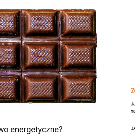
Z
Ja
n
wo energetyczne?
Ja