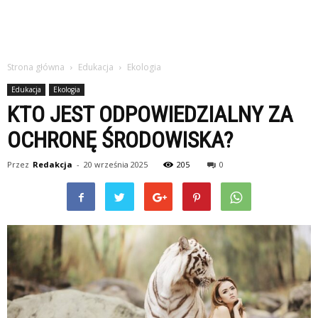
Strona główna
Edukacja
Ekologia
Edukacja
Ekologia
KTO JEST ODPOWIEDZIALNY ZA
OCHRONĘ ŚRODOWISKA?
Przez
Redakcja
-
20 września 2025
205
0