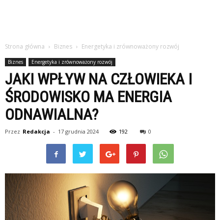
Strona główna
Biznes
Energetyka i zrównoważony rozwój
Biznes
Energetyka i zrównoważony rozwój
JAKI WPŁYW NA CZŁOWIEKA I
ŚRODOWISKO MA ENERGIA
ODNAWIALNA?
Przez
Redakcja
-
17 grudnia 2024
192
0