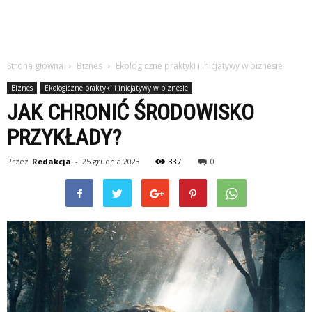
Strona główna
Biznes
Ekologiczne praktyki i inicjatywy w biznesie
Biznes
Ekologiczne praktyki i inicjatywy w biznesie
JAK CHRONIĆ ŚRODOWISKO
PRZYKŁADY?
Przez
Redakcja
-
25 grudnia 2023
337
0