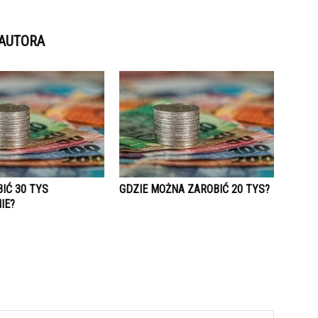
 AUTORA
IĆ 30 TYS
GDZIE MOŻNA ZAROBIĆ 20 TYS?
IE?