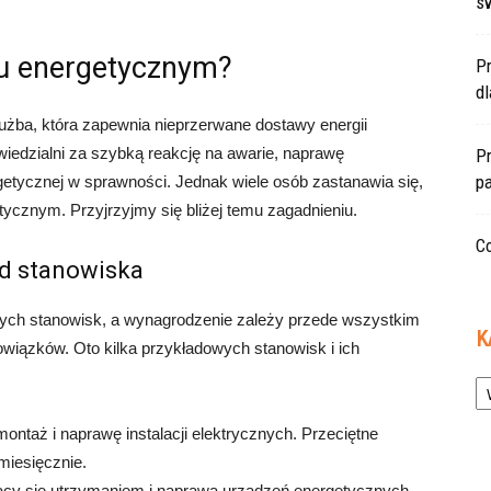
s
wiu energetycznym?
P
d
użba, która zapewnia nieprzerwane dostawy energii
wiedzialni za szybką reakcję na awarie, naprawę
Pr
pa
getycznej w sprawności. Jednak wiele osób zastanawia się,
tycznym. Przyjrzyjmy się bliżej temu zagadnieniu.
Co
d stanowiska
nych stanowisk, a wynagrodzenie zależy przede wszystkim
K
owiązków. Oto kilka przykładowych stanowisk i ich
Ka
ontaż i naprawę instalacji elektrycznych. Przeciętne
miesięcznie.
jący się utrzymaniem i naprawą urządzeń energetycznych.