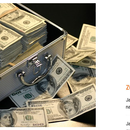
Z
Ja
n
Ja