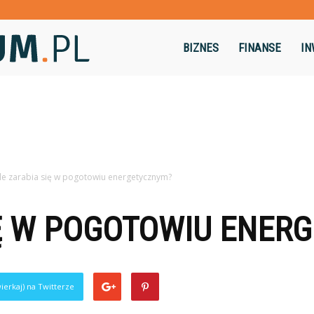
Dominikum.pl
BIZNES
FINANSE
IN
Ile zarabia się w pogotowiu energetycznym?
IĘ W POGOTOWIU ENER
ierkaj) na Twitterze