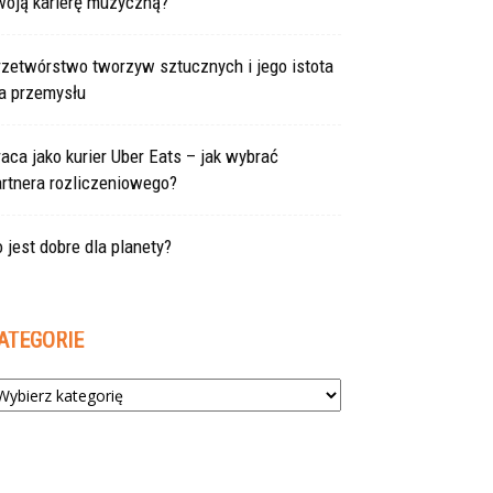
woją karierę muzyczną?
rzetwórstwo tworzyw sztucznych i jego istota
la przemysłu
aca jako kurier Uber Eats – jak wybrać
rtnera rozliczeniowego?
 jest dobre dla planety?
ATEGORIE
tegorie