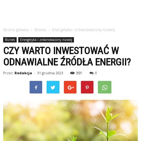
Strona główna
Biznes
Energetyka i zrównoważony rozwój
Biznes
Energetyka i zrównoważony rozwój
CZY WARTO INWESTOWAĆ W
ODNAWIALNE ŹRÓDŁA ENERGII?
Przez
Redakcja
-
31 grudnia 2023
351
0