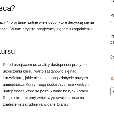
s
raca?
P
d
y? To pytanie nurtuje wiele osób, które decydują się na
ności. W tym artykule przyjrzymy się temu zagadnieniu i
Pr
pa
kursu
Co
Przed przejściem do analizy dostępności pracy po
ukończeniu kursu, warto zastanowić się nad
korzyściami, jakie niesie ze sobą zdobycie nowych
K
umiejętności. Kursy mogą dostarczyć nam wiedzy i
Ka
umiejętności, które są poszukiwane na rynku pracy.
Dzięki nim możemy zwiększyć swoje szanse na
znalezienie zatrudnienia w danej branży.