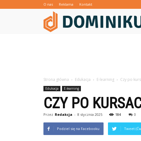
O nas
Reklama
Kontakt
Strona główna
Edukacja
E-learning
Czy po kurs
Edukacja
E-learning
CZY PO KURSAC
Przez
Redakcja
-
8 stycznia 2025
184
0
Podziel się na Facebooku
Tweet (Ćw