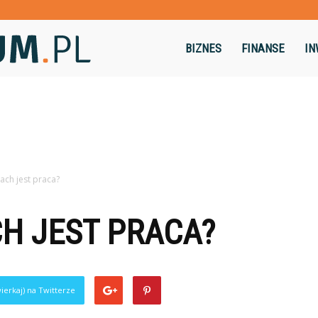
Dominikum.pl
BIZNES
FINANSE
IN
ach jest praca?
H JEST PRACA?
ierkaj) na Twitterze