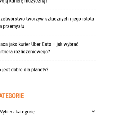
woją karierę muzyczną?
rzetwórstwo tworzyw sztucznych i jego istota
la przemysłu
aca jako kurier Uber Eats – jak wybrać
rtnera rozliczeniowego?
 jest dobre dla planety?
ATEGORIE
tegorie