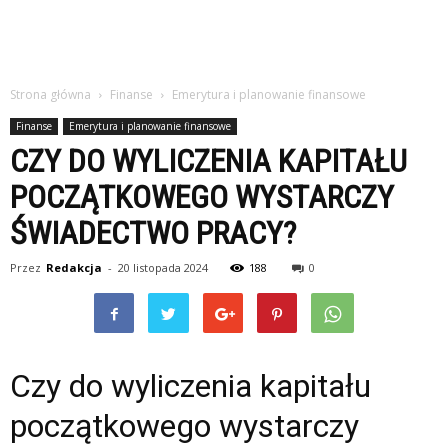
Strona główna
Finanse
Emerytura i planowanie finansowe
Finanse
Emerytura i planowanie finansowe
CZY DO WYLICZENIA KAPITAŁU
POCZĄTKOWEGO WYSTARCZY
ŚWIADECTWO PRACY?
Przez
Redakcja
-
20 listopada 2024
188
0
Czy do wyliczenia kapitału
początkowego wystarczy