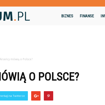
Dominikum.pl
BIZNES
FINANSE
IN
kraińcy mówią o Polsce?
MÓWIĄ O POLSCE?
ierkaj) na Twitterze