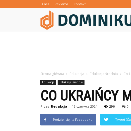
O nas
Reklama
Kontakt
Strona główna
Edukacja
Edukacja średnia
Co U
Edukacja
Edukacja średnia
CO UKRAIŃCY 
Przez
Redakcja
-
13 czerwca 2024
296
0
Podziel się na Facebooku
Tweet (Ćw