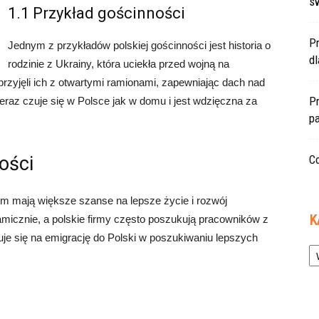
s
1.1 Przykład gościnności
P
Jednym z przykładów polskiej gościnności jest historia o
d
rodzinie z Ukrainy, która uciekła przed wojną na
rzyjęli ich z otwartymi ramionami, zapewniając dach nad
Pr
teraz czuje się w Polsce jak w domu i jest wdzięczna za
pa
ości
Co
ym mają większe szanse na lepsze życie i rozwój
K
micznie, a polskie firmy często poszukują pracowników z
uje się na emigrację do Polski w poszukiwaniu lepszych
Ka