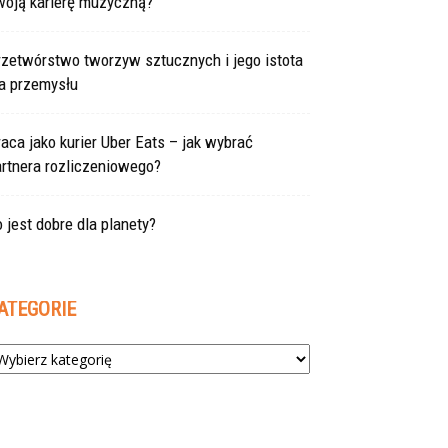
woją karierę muzyczną?
rzetwórstwo tworzyw sztucznych i jego istota
la przemysłu
aca jako kurier Uber Eats – jak wybrać
rtnera rozliczeniowego?
 jest dobre dla planety?
ATEGORIE
tegorie