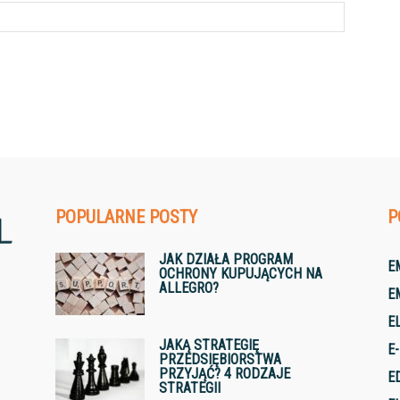
POPULARNE POSTY
P
JAK DZIAŁA PROGRAM
E
OCHRONY KUPUJĄCYCH NA
ALLEGRO?
E
E
JAKĄ STRATEGIĘ
E
PRZEDSIĘBIORSTWA
PRZYJĄĆ? 4 RODZAJE
E
STRATEGII