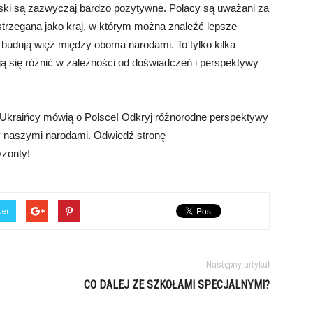
ski są zazwyczaj bardzo pozytywne. Polacy są uważani za
ostrzegana jako kraj, w którym można znaleźć lepsze
a budują więź między oboma narodami. To tylko kilka
gą się różnić w zależności od doświadczeń i perspektywy
o Ukraińcy mówią o Polsce! Odkryj różnorodne perspektywy
dzy naszymi narodami. Odwiedź stronę
yzonty!
ter
Następny artykuł
CO DALEJ ZE SZKOŁAMI SPECJALNYMI?