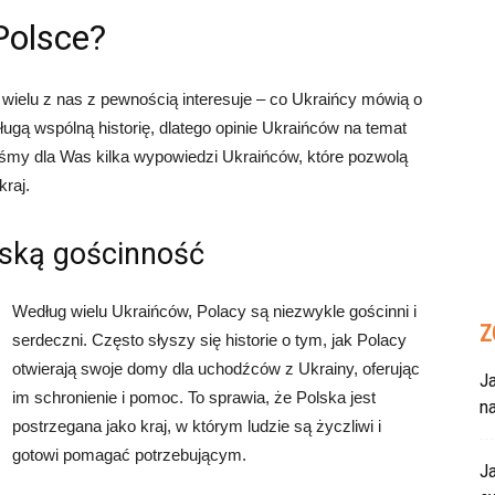
Polsce?
y wielu z nas z pewnością interesuje – co Ukraińcy mówią o
ługą wspólną historię, dlatego opinie Ukraińców na temat
śmy dla Was kilka wypowiedzi Ukraińców, które pozwolą
kraj.
lską gościnność
Według wielu Ukraińców, Polacy są niezwykle gościnni i
Z
serdeczni. Często słyszy się historie o tym, jak Polacy
otwierają swoje domy dla uchodźców z Ukrainy, oferując
Ja
im schronienie i pomoc. To sprawia, że Polska jest
n
postrzegana jako kraj, w którym ludzie są życzliwi i
gotowi pomagać potrzebującym.
Ja