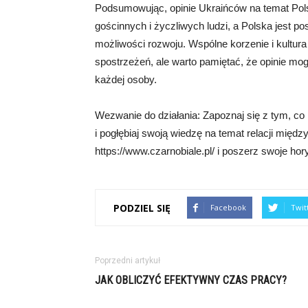
Podsumowując, opinie Ukraińców na temat Pol
gościnnych i życzliwych ludzi, a Polska jest p
możliwości rozwoju. Wspólne korzenie i kultur
spostrzeżeń, ale warto pamiętać, że opinie mo
każdej osoby.
Wezwanie do działania: Zapoznaj się z tym, c
i pogłębiaj swoją wiedzę na temat relacji mię
https://www.czarnobiale.pl/ i poszerz swoje hor
PODZIEL SIĘ
Facebook
Twit
Poprzedni artykuł
JAK OBLICZYĆ EFEKTYWNY CZAS PRACY?