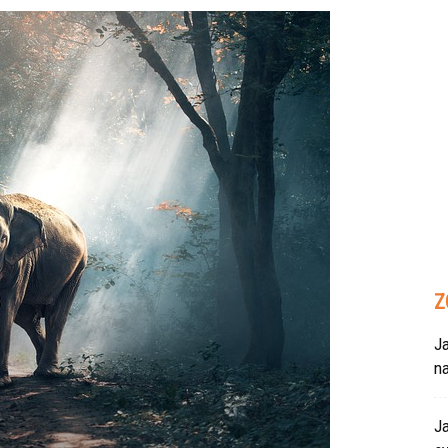
Z
Ja
n
Ja