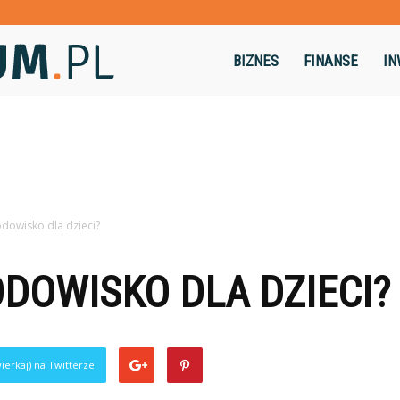
Dominikum.pl
BIZNES
FINANSE
IN
odowisko dla dzieci?
ODOWISKO DLA DZIECI?
ierkaj) na Twitterze