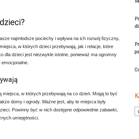
s
P
dzieci?
d
nasze najmłodsze pociechy i wpływa na ich rozwój fizyczny,
Pr
iejsca, w których dzieci przebywają, jak i relacje, które
pa
o dla dzieci jest niezwykle istotne, ponieważ ma ogromny
i emocjonalne.
Co
bywają
 miejsca, w których przebywają na co dzień. Mogą to być
K
także domy i ogrody. Ważne jest, aby te miejsca były
Ka
dzieci. Powinny być w nich dostępne odpowiednie zabawki,
óżnych umiejętności.