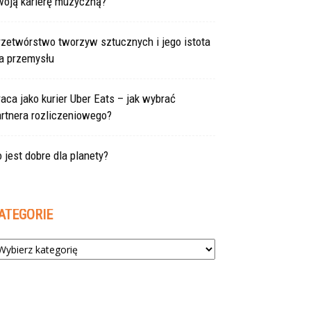
woją karierę muzyczną?
rzetwórstwo tworzyw sztucznych i jego istota
la przemysłu
aca jako kurier Uber Eats – jak wybrać
rtnera rozliczeniowego?
 jest dobre dla planety?
ATEGORIE
tegorie