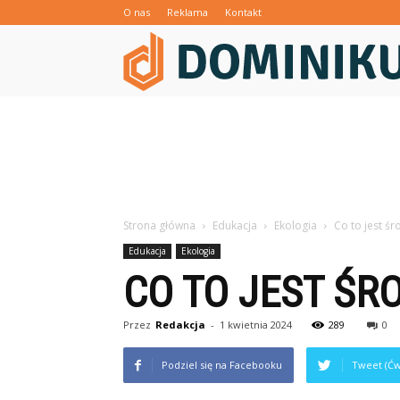
O nas
Reklama
Kontakt
Strona główna
Edukacja
Ekologia
Co to jest śr
Edukacja
Ekologia
CO TO JEST ŚR
Przez
Redakcja
-
1 kwietnia 2024
289
0
Podziel się na Facebooku
Tweet (Ćw