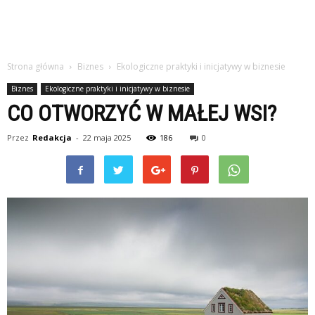
Strona główna
Biznes
Ekologiczne praktyki i inicjatywy w biznesie
Biznes
Ekologiczne praktyki i inicjatywy w biznesie
CO OTWORZYĆ W MAŁEJ WSI?
Przez
Redakcja
-
22 maja 2025
186
0