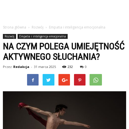
Strona główna
Rozwój
Empatia i inteligencja emocjonalna
Rozwój
Empatia i inteligencja emocjonalna
NA CZYM POLEGA UMIEJĘTNOŚĆ
AKTYWNEGO SŁUCHANIA?
Przez
Redakcja
-
31 marca 2025
232
0