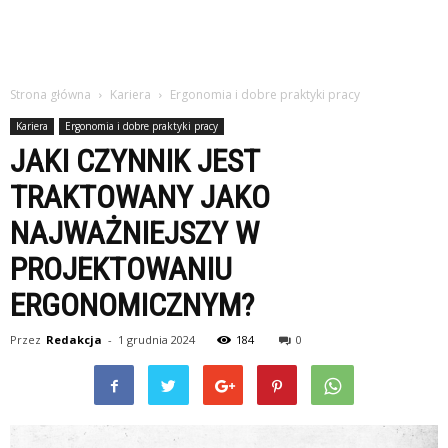
Strona główna
Kariera
Ergonomia i dobre praktyki pracy
Kariera
Ergonomia i dobre praktyki pracy
JAKI CZYNNIK JEST
TRAKTOWANY JAKO
NAJWAŻNIEJSZY W
PROJEKTOWANIU
ERGONOMICZNYM?
Przez
Redakcja
-
1 grudnia 2024
184
0