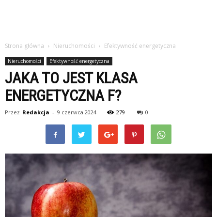
Strona główna
Nieruchomości
Efektywność energetyczna
Nieruchomości
Efektywność energetyczna
JAKA TO JEST KLASA
ENERGETYCZNA F?
Przez
Redakcja
-
9 czerwca 2024
279
0