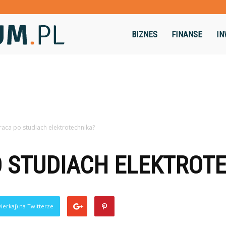
Dominikum.pl
BIZNES
FINANSE
IN
raca po studiach elektrotechnika?
 STUDIACH ELEKTROT
ierkaj) na Twitterze