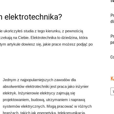
s
h elektrotechnika?
P
d
nie ukończyłeś studia z tego kierunku, z pewnością
Pr
ekają na Ciebie. Elektrotechnika to dziedzina, która
pa
W tym artykule dowiesz się, jakie prace możesz podjąć po
Co
K
Jednym z najpopularniejszych zawodów dla
absolwentów elektrotechniki jest praca jako inżynier
Ka
elektryk. Inżynierowie elektrycy zajmują się
projektowaniem, budową, utrzymaniem i naprawą
systemów elektrycznych. Mogą pracować w różnych
branżach, takich jak energetyka, telekomunikacja,