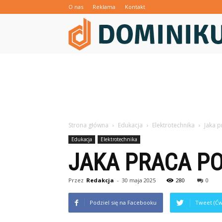
O nas
Reklama
Kontakt
Strona główna
Edukacja
Elektrotechnika
Jaka p
Edukacja
Elektrotechnika
JAKA PRACA PO
Przez
Redakcja
-
30 maja 2025
280
0
Podziel się na Facebooku
Tweet (Ćw