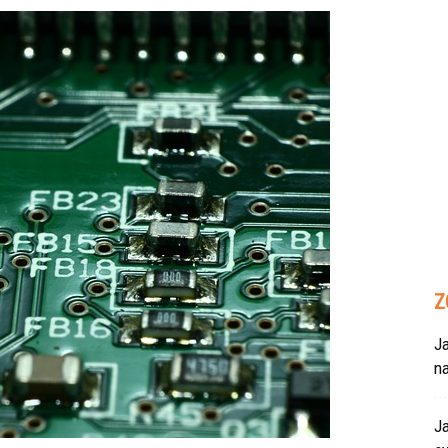
Z
Ja
n
Ja