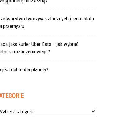
woją karierę muzyczną?
rzetwórstwo tworzyw sztucznych i jego istota
la przemysłu
aca jako kurier Uber Eats – jak wybrać
rtnera rozliczeniowego?
 jest dobre dla planety?
ATEGORIE
tegorie