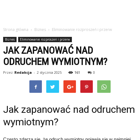
Strona główna
Biznes
Eliminowanie rozproszeń i przerw
Biznes
Eliminowanie rozproszeń i przerw
JAK ZAPANOWAĆ NAD
ODRUCHEM WYMIOTNYM?
Przez
Redakcja
-
2 stycznia 2025
161
0
Jak zapanować nad odruchem
wymiotnym?
Często zdarza się, że odruch wymiotny pojawia się w najmniej