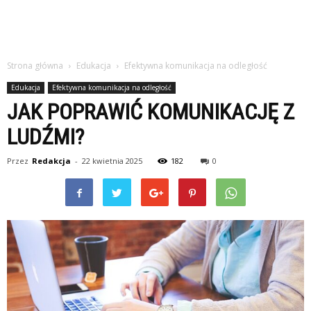
Strona główna
Edukacja
Efektywna komunikacja na odległość
Edukacja
Efektywna komunikacja na odległość
JAK POPRAWIĆ KOMUNIKACJĘ Z
LUDŹMI?
Przez
Redakcja
-
22 kwietnia 2025
182
0