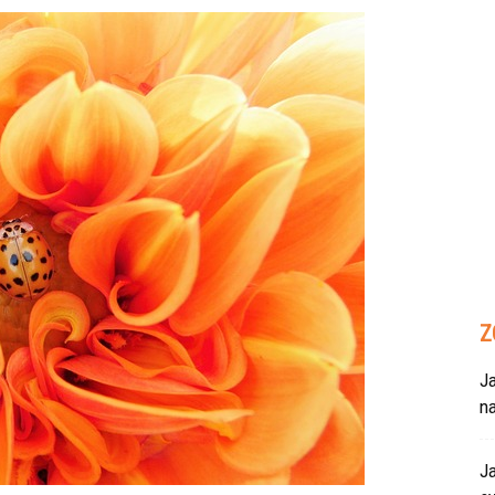
Z
Ja
n
Ja