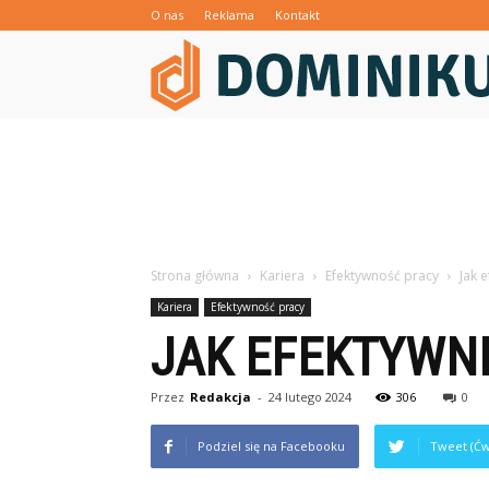
O nas
Reklama
Kontakt
Strona główna
Kariera
Efektywność pracy
Jak 
Kariera
Efektywność pracy
JAK EFEKTYWN
Przez
Redakcja
-
24 lutego 2024
306
0
Podziel się na Facebooku
Tweet (Ćw