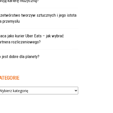
woją karierę muzyczną?
rzetwórstwo tworzyw sztucznych i jego istota
la przemysłu
aca jako kurier Uber Eats – jak wybrać
rtnera rozliczeniowego?
 jest dobre dla planety?
ATEGORIE
tegorie