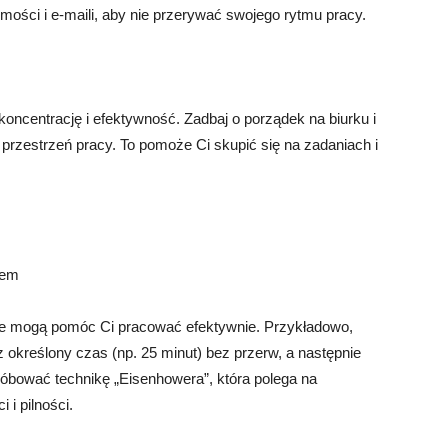
ości i e-maili, aby nie przerywać swojego rytmu pracy.
ncentrację i efektywność. Zadbaj o porządek na biurku i
przestrzeń pracy. To pomoże Ci skupić się na zadaniach i
sem
tóre mogą pomóc Ci pracować efektywnie. Przykładowo,
określony czas (np. 25 minut) bez przerw, a następnie
róbować technikę „Eisenhowera”, która polega na
 i pilności.