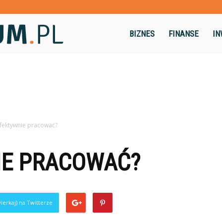
Dominikum.pl
BIZNES
FINANSE
IN
efektywnie pracować?
IE PRACOWAĆ?
ierkaj) na Twitterze