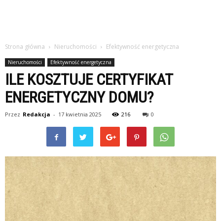
Strona główna
Nieruchomości
Efektywność energetyczna
Nieruchomości
Efektywność energetyczna
ILE KOSZTUJE CERTYFIKAT
ENERGETYCZNY DOMU?
Przez
Redakcja
-
17 kwietnia 2025
216
0