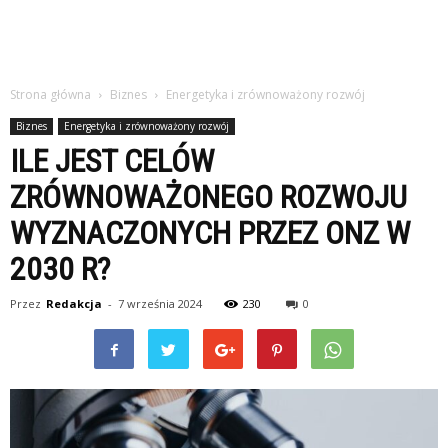
Strona główna
Biznes
Energetyka i zrównoważony rozwój
Biznes
Energetyka i zrównoważony rozwój
ILE JEST CELÓW
ZRÓWNOWAŻONEGO ROZWOJU
WYZNACZONYCH PRZEZ ONZ W
2030 R?
Przez
Redakcja
-
7 września 2024
230
0