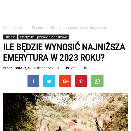
Strona główna
Finanse
Emerytura i planowanie finansowe
Finanse
Emerytura i planowanie finansowe
ILE BĘDZIE WYNOSIĆ NAJNIŻSZA
EMERYTURA W 2023 ROKU?
Przez
Redakcja
-
8 listopada 2024
215
0