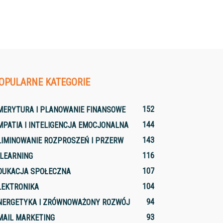
OPULARNE KATEGORIE
152
MERYTURA I PLANOWANIE FINANSOWE
144
MPATIA I INTELIGENCJA EMOCJONALNA
143
LIMINOWANIE ROZPROSZEŃ I PRZERW
116
-LEARNING
107
DUKACJA SPOŁECZNA
104
LEKTRONIKA
94
NERGETYKA I ZRÓWNOWAŻONY ROZWÓJ
93
MAIL MARKETING