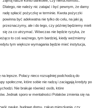
zajmą nasze konto bankowe, czy nieruchomość.
Dlatego, nie należy nic zatajać i być pewnym, że damy
radę spłacić pożyczkę w terminie. Kwota pożyczki
powinna być adekwatna nie tylko do celu, na jaki ją
przeznaczymy, ale i do tego, czy później będziemy mieli
się za co utrzymać. Wówczas nie będzie ryzyka, że
bieżąco to coś ważnego, tym bardziej, kiedy weźmiemy
redytu tym większe wymagania będzie mieć instytucja,
ę na lepsze. Polacy nieco rozsądniej podchodzą do
py społeczne, które sobie nie radzą i zaciągają kredyty po
wychodzi. Nie brakuje również osób, które
sów. Jednak sporo w mentalności Polaków zmienia się na
ozwój: naukę, budowę domu, zakup mieszkania, czy