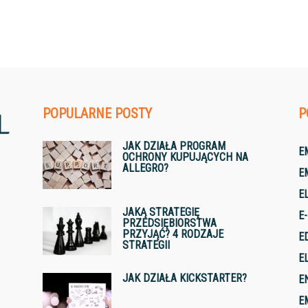
POPULARNE POSTY
P
JAK DZIAŁA PROGRAM
E
OCHRONY KUPUJĄCYCH NA
ALLEGRO?
E
E
JAKĄ STRATEGIĘ
E
PRZEDSIĘBIORSTWA
PRZYJĄĆ? 4 RODZAJE
E
STRATEGII
E
JAK DZIAŁA KICKSTARTER?
E
E