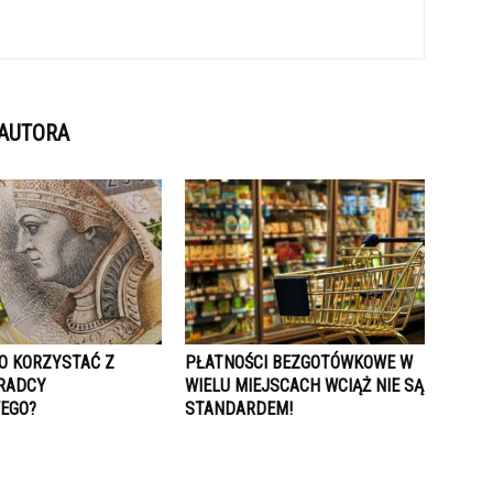
 AUTORA
O KORZYSTAĆ Z
PŁATNOŚCI BEZGOTÓWKOWE W
RADCY
WIELU MIEJSCACH WCIĄŻ NIE SĄ
EGO?
STANDARDEM!