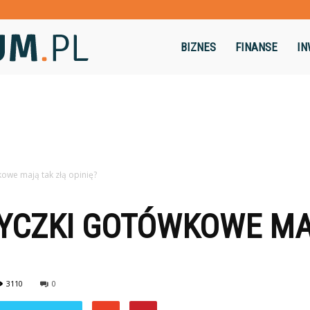
Dominikum.pl
BIZNES
FINANSE
IN
owe mają tak złą opinię?
YCZKI GOTÓWKOWE MA
3110
0