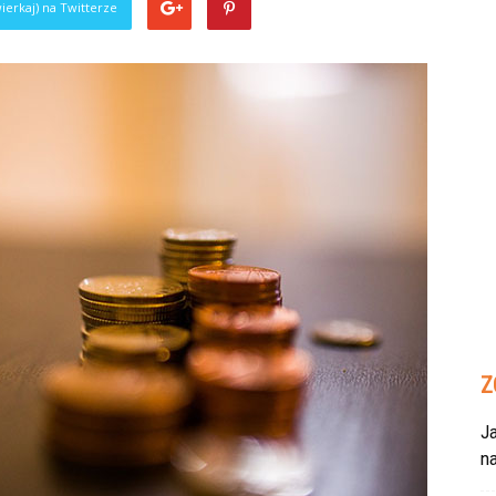
ierkaj) na Twitterze
Z
Ja
n