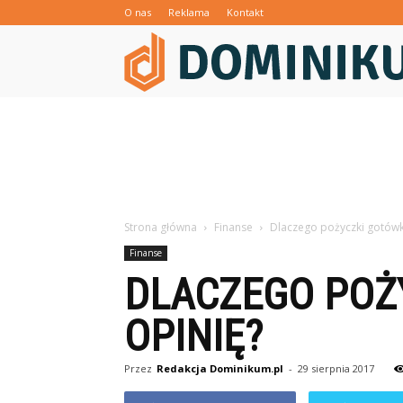
O nas
Reklama
Kontakt
Strona główna
Finanse
Dlaczego pożyczki gotówk
Finanse
DLACZEGO POŻ
OPINIĘ?
Przez
Redakcja Dominikum.pl
-
29 sierpnia 2017