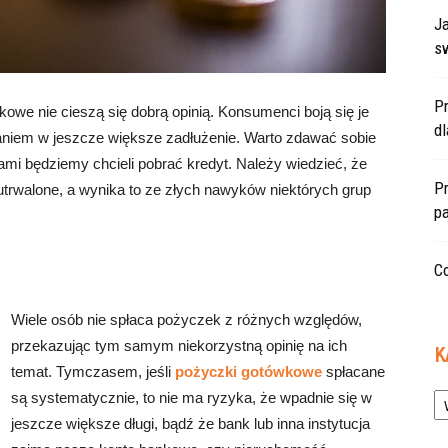
Ja
s
P
owe nie cieszą się dobrą opinią. Konsumenci boją się je
d
daniem w jeszcze większe zadłużenie. Warto zdawać sobie
ami będziemy chcieli pobrać kredyt. Należy wiedzieć, że
Pr
utrwalone, a wynika to ze złych nawyków niektórych grup
pa
Co
Wiele osób nie spłaca pożyczek z różnych względów,
przekazując tym samym niekorzystną opinię na ich
K
temat. Tymczasem, jeśli
pożyczki gotówkowe
spłacane
Ka
są systematycznie, to nie ma ryzyka, że wpadnie się w
jeszcze większe długi, bądź że bank lub inna instytucja