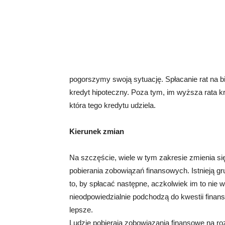
pogorszymy swoją sytuację. Spłacanie rat na 
kredyt hipoteczny. Poza tym, im wyższa rata k
która tego kredytu udziela.
Kierunek zmian
Na szczęście, wiele w tym zakresie zmienia si
pobierania zobowiązań finansowych. Istnieją gru
to, by spłacać następne, aczkolwiek im to nie 
nieodpowiedzialnie podchodzą do kwestii finan
lepsze.
Ludzie pobierają zobowiązania finansowe na r