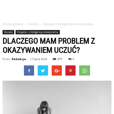
Strona główna
Rozwój
Empatia i inteligencja emocjonalna
Rozwój
Empatia i inteligencja emocjonalna
DLACZEGO MAM PROBLEM Z
OKAZYWANIEM UCZUĆ?
Przez
Redakcja
-
17 lipca 2024
277
0