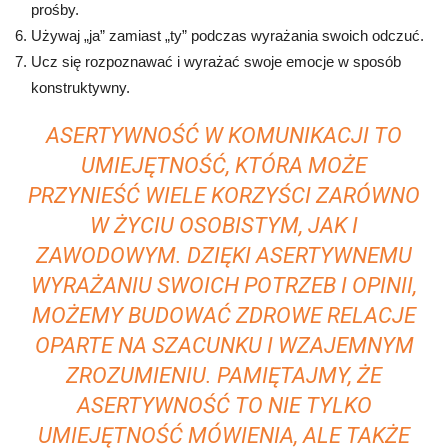
prośby.
Używaj „ja” zamiast „ty” podczas wyrażania swoich odczuć.
Ucz się rozpoznawać i wyrażać swoje emocje w sposób
konstruktywny.
ASERTYWNOŚĆ W KOMUNIKACJI TO
UMIEJĘTNOŚĆ, KTÓRA MOŻE
PRZYNIEŚĆ WIELE KORZYŚCI ZARÓWNO
W ŻYCIU OSOBISTYM, JAK I
ZAWODOWYM. DZIĘKI ASERTYWNEMU
WYRAŻANIU SWOICH POTRZEB I OPINII,
MOŻEMY BUDOWAĆ ZDROWE RELACJE
OPARTE NA SZACUNKU I WZAJEMNYM
ZROZUMIENIU. PAMIĘTAJMY, ŻE
ASERTYWNOŚĆ TO NIE TYLKO
UMIEJĘTNOŚĆ MÓWIENIA, ALE TAKŻE