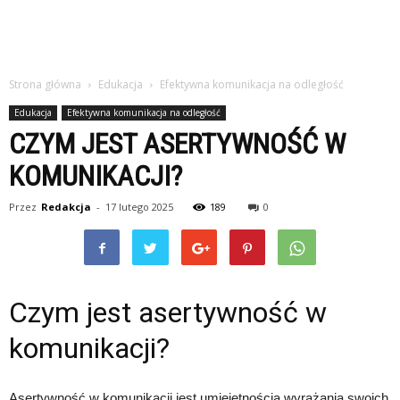
Strona główna
Edukacja
Efektywna komunikacja na odległość
Edukacja
Efektywna komunikacja na odległość
CZYM JEST ASERTYWNOŚĆ W
KOMUNIKACJI?
Przez
Redakcja
-
17 lutego 2025
189
0
Czym jest asertywność w
komunikacji?
Asertywność w komunikacji jest umiejętnością wyrażania swoich