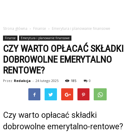
Strona główna
Finanse
Emerytura i planowanie finansowe
Finanse
Emerytura i planowanie finansowe
CZY WARTO OPŁACAĆ SKŁADKI
DOBROWOLNE EMERYTALNO
RENTOWE?
Przez
Redakcja
-
24 lutego 2025
185
0
Czy warto opłacać składki
dobrowolne emerytalno-rentowe?