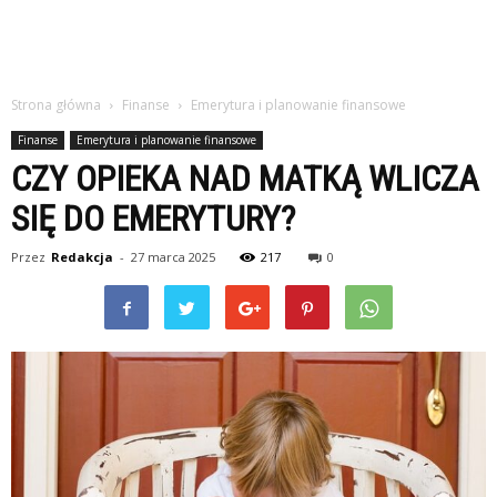
Strona główna
Finanse
Emerytura i planowanie finansowe
Finanse
Emerytura i planowanie finansowe
CZY OPIEKA NAD MATKĄ WLICZA
SIĘ DO EMERYTURY?
Przez
Redakcja
-
27 marca 2025
217
0