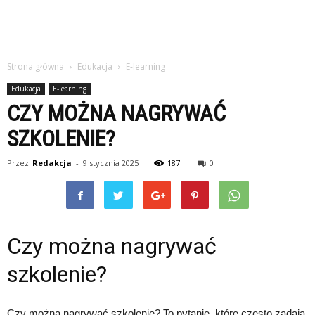
Strona główna
Edukacja
E-learning
Edukacja
E-learning
CZY MOŻNA NAGRYWAĆ
SZKOLENIE?
Przez
Redakcja
-
9 stycznia 2025
187
0
Czy można nagrywać
szkolenie?
Czy można nagrywać szkolenie? To pytanie, które często zadają