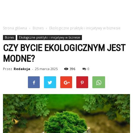
Strona główna
Biznes
Ekologiczne praktyki i inicjatywy w biznesie
Biznes
Ekologiczne praktyki i inicjatywy w biznesie
CZY BYCIE EKOLOGICZNYM JEST
MODNE?
Przez
Redakcja
-
25 marca 2025
396
0