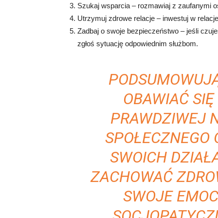
Szukaj wsparcia – rozmawiaj z zaufanymi 
Utrzymuj zdrowe relacje – inwestuj w relacje
Zadbaj o swoje bezpieczeństwo – jeśli czujes
zgłoś sytuację odpowiednim służbom.
PODSUMOWUJĄ
OBAWIAĆ SIĘ
PRAWDZIWEJ N
SPOŁECZNEGO 
SWOICH DZIAŁA
ZACHOWAĆ ZDROW
SWOJE EMOC
SOCJOPATYCZ