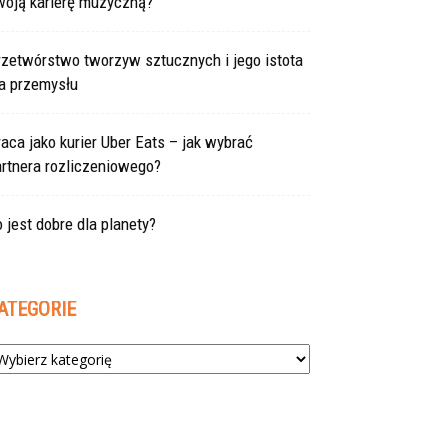
woją karierę muzyczną?
rzetwórstwo tworzyw sztucznych i jego istota
la przemysłu
aca jako kurier Uber Eats – jak wybrać
rtnera rozliczeniowego?
 jest dobre dla planety?
ATEGORIE
tegorie