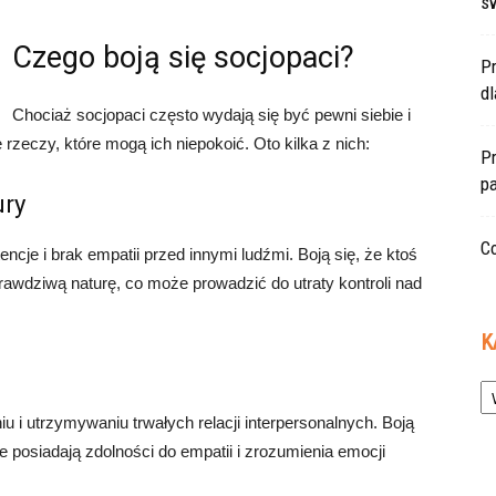
s
Czego boją się socjopaci?
P
d
Chociaż socjopaci często wydają się być pewni siebie i
 rzeczy, które mogą ich niepokoić. Oto kilka z nich:
Pr
pa
ury
Co
ncje i brak empatii przed innymi ludźmi. Boją się, że ktoś
awdziwą naturę, co może prowadzić do utraty kontroli nad
K
Ka
 i utrzymywaniu trwałych relacji interpersonalnych. Boją
ie posiadają zdolności do empatii i zrozumienia emocji