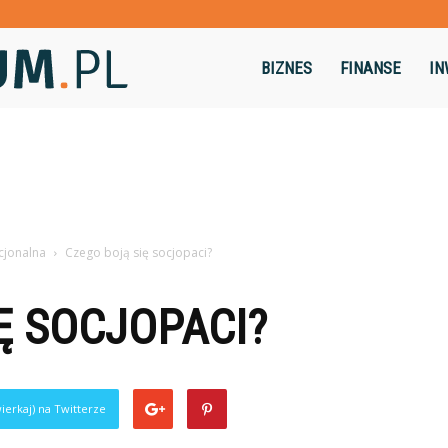
Dominikum.pl
BIZNES
FINANSE
IN
cjonalna
Czego boją się socjopaci?
Ę SOCJOPACI?
ierkaj) na Twitterze