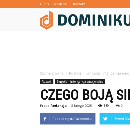
O nas
Reklama
Kontakt
Strona główna
Rozwój
Empatia i inteligencja emo
Rozwój
Empatia i inteligencja emocjonalna
CZEGO BOJĄ SI
Przez
Redakcja
-
8 lutego 2025
169
0
Podziel się na Facebooku
Tweet (Ćw