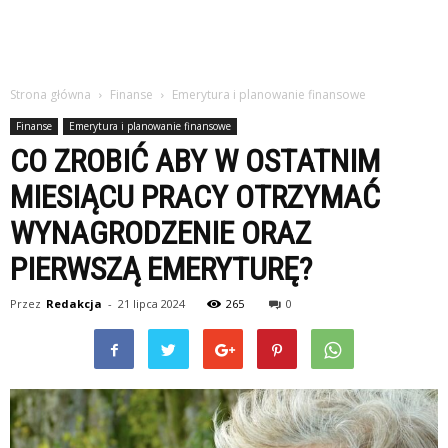
Strona główna
Finanse
Emerytura i planowanie finansowe
Finanse
Emerytura i planowanie finansowe
CO ZROBIĆ ABY W OSTATNIM
MIESIĄCU PRACY OTRZYMAĆ
WYNAGRODZENIE ORAZ
PIERWSZĄ EMERYTURĘ?
Przez
Redakcja
-
21 lipca 2024
265
0