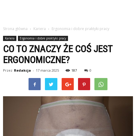
Strona główna
Kariera
Ergonomia i dobre praktyki pracy
Kariera
Ergonomia i dobre praktyki pracy
CO TO ZNACZY ŻE COŚ JEST
ERGONOMICZNE?
Przez
Redakcja
-
17 marca 2025
187
0