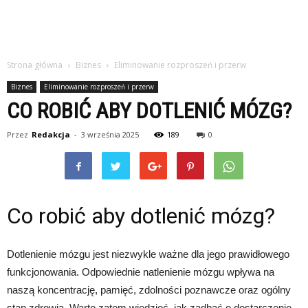
Strona główna
Biznes
Eliminowanie rozproszeń i przerw
Biznes
Eliminowanie rozproszeń i przerw
CO ROBIĆ ABY DOTLENIĆ MÓZG?
Przez
Redakcja
-
3 września 2025
189
0
Co robić aby dotlenić mózg?
Dotlenienie mózgu jest niezwykle ważne dla jego prawidłowego
funkcjonowania. Odpowiednie natlenienie mózgu wpływa na
naszą koncentrację, pamięć, zdolności poznawcze oraz ogólny
stan zdrowia. Warto zatem wiedzieć, jak zadbać o dostarczenie