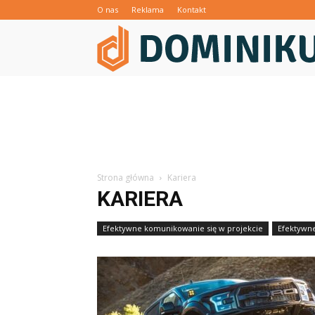
O nas
Reklama
Kontakt
Strona główna
Kariera
KARIERA
Efektywne komunikowanie się w projekcie
Efektywn
Efektywność zespołów projektowych