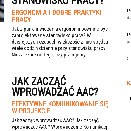
STANOWISKO PRACY?
P
ERGONOMIA I DOBRE PRAKTYKI
d
PRACY
Jak z punktu widzenia ergonomii powinno być
Pr
zaprojektowane stanowisko pracy? W
dzisiejszych czasach większość z nas spędza
pa
wiele godzin dziennie przy stanowisku pracy.
Niezależnie od tego, czy pracujemy...
Co
JAK ZACZĄĆ
K
WPROWADZAĆ AAC?
Ka
EFEKTYWNE KOMUNIKOWANIE SIĘ
W PROJEKCIE
Jak zacząć wprowadzać AAC? Jak zacząć
wprowadzać AAC? Wprowadzenie Komunikacji