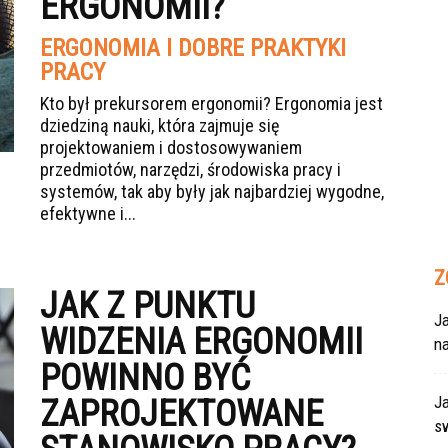
ERGONOMII?
ERGONOMIA I DOBRE PRAKTYKI
PRACY
Kto był prekursorem ergonomii? Ergonomia jest
dziedziną nauki, która zajmuje się
projektowaniem i dostosowywaniem
przedmiotów, narzędzi, środowiska pracy i
systemów, tak aby były jak najbardziej wygodne,
efektywne i...
Z
JAK Z PUNKTU
Ja
WIDZENIA ERGONOMII
n
POWINNO BYĆ
Ja
ZAPROJEKTOWANE
s