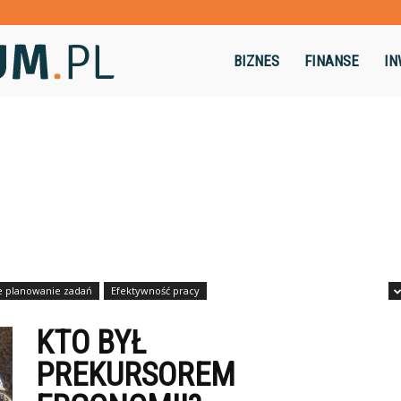
Dominikum.pl
BIZNES
FINANSE
IN
e planowanie zadań
Efektywność pracy
KTO BYŁ
PREKURSOREM